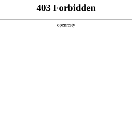
产品及服务
行业解决方案
合作伙伴
投资者关系
来旗舰厅问学
智算基础设施
算力调度加速